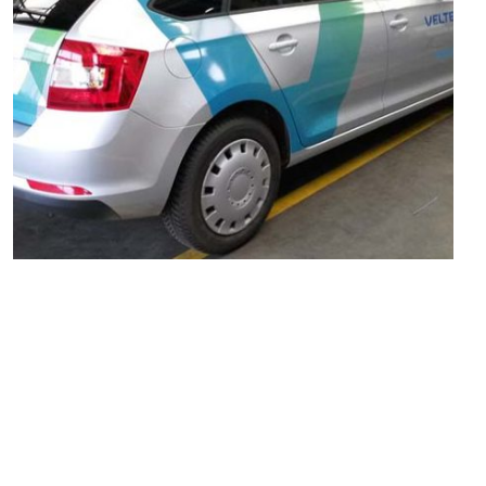
Polepy aut
Výroba