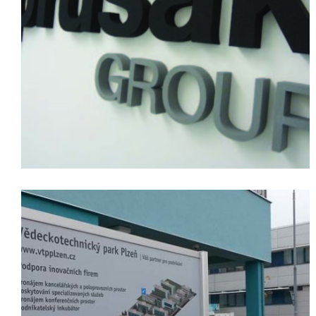
3D loga
Výroba
Orientační systémy