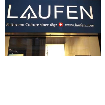
Světelná loga
Výroba