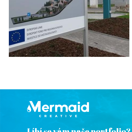
Výroba
Líbí se vám naše portfolio?