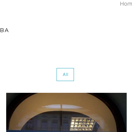
Hom
OBA
All